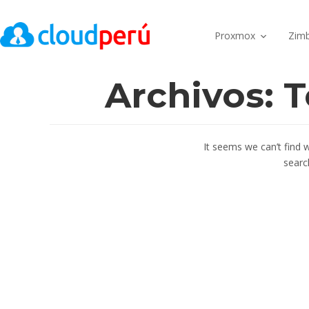
Proxmox
Zimb
Archivos:
T
It seems we can’t find 
searc