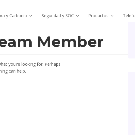
ra y Carbonio
Seguridad y SOC
Productos
Telefo
eam Member
what you’re looking for. Perhaps
hing can help.