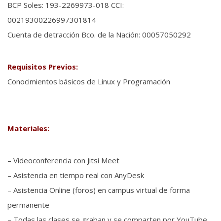
BCP Soles: 193-2269973-018 CCI:
00219300226997301814
Cuenta de detracción Bco. de la Nación: 00057050292
Requisitos Previos:
Conocimientos básicos de Linux y Programación
Materiales:
– Videoconferencia con Jitsi Meet
– Asistencia en tiempo real con AnyDesk
– Asistencia Online (foros) en campus virtual de forma
permanente
– Todas las clases se graban y se comparten por YouTube