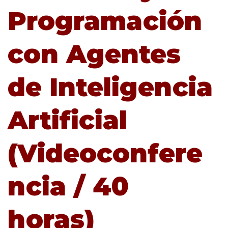
Programaci
ón
con
A
gentes
de Inteligencia
Artificial
(Videoconfere
ncia / 40
horas)