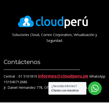
Soluciones Cloud, Correo Corporativo, Virtualización y
Seguridad.
Contáctenos
informes@cloudperu.pe
Central : 01 5101819
WhatsApp
+51940712686
¿Necesita Informes?
Jr. Daniel Hernandez 778, Of. 201, Pueblo Libre, Lima, Perú
Chatee con nosotros
Copyright © 2024 Cloud Perú , Todos los derechos reservados