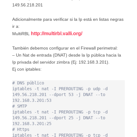
149.56.218.201
Adicionalmente para verificar si la Ip está en listas negras
ir a:
http://multirbl.valli.org/
MultiRBL
También debemos configurar en el Firewall perimetral:
– Un Nat de entrada (DNAT) desde la Ip pública hacia la
Ip privada del servidor zimbra (Ej: 192.168.3.201).
Ej con iptables:
# DNS público

iptables -t nat -I PREROUTING -p udp -d 
149.56.218.201 --dport 53 -j DNAT --to 
192.168.3.201:53

# SMTP

iptables -t nat -I PREROUTING -p tcp -d 
149.56.218.201 --dport 25 -j DNAT --to 
192.168.3.201:25

# Https

iptables -t nat -I PREROUTING -p tcp -d 