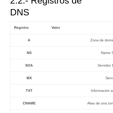
2.2.- Registros de
DNS
Registro
Valor
A
Zona de domin
NS
Name Se
SOA
Servidor 
MX
Serv
TXT
Información a
CNAME
Alias de una zo