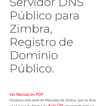
Servidor DNS
Público para
Zimbra,
Registro de
Dominio
Público.
Ver Manual en PDF
Iniciamos esta serie de Manuales de Zimbra, que se dicta
Aula Útil
en el curso de Zimbra de
, asumiendo primero