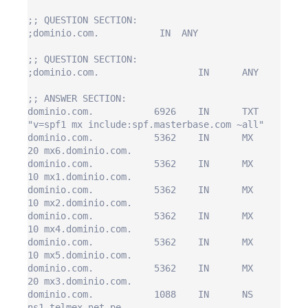
;; QUESTION SECTION:

;dominio.com.           IN  ANY

;; QUESTION SECTION:

;dominio.com.                  IN      ANY

;; ANSWER SECTION:

dominio.com.           6926    IN      TXT     
"v=spf1 mx include:spf.masterbase.com ~all"

dominio.com.           5362    IN      MX      
20 mx6.dominio.com.

dominio.com.           5362    IN      MX      
10 mx1.dominio.com.

dominio.com.           5362    IN      MX      
10 mx2.dominio.com.

dominio.com.           5362    IN      MX      
10 mx4.dominio.com.

dominio.com.           5362    IN      MX      
10 mx5.dominio.com.

dominio.com.           5362    IN      MX      
20 mx3.dominio.com.

dominio.com.           1088    IN      NS      
ns1.telmex.net.pe.
