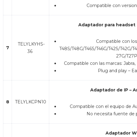
Compatible con version
Adaptador para headset
Compatible con los
TELYLKYHS-
7
T48S/T48G/T46S/T46G/T42S/T42G/T4
36
27G/T27P
Compatible con las marcas: Jabra, 
Plug and play – Ea
Adaptador de IP – A
8
TELYLKCPN10
Compatible con el equipo de A
No necesita fuente de p
Adaptador Wi