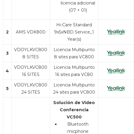
licencia adicional
(07 + 01)
Hi-Care Standard
2
AMS VDK800
9x5xNBD Service_1
Year(s)
VDOYLKVC800
Licencia Multipunto
3
8 SITES
8 sites para VC800
VDOYLKVC800
Licencia Multipunto
4
16 SITES
16 sites para VC80
VDOYLKVC800
Licencia Multipunto
5
24 SITES
24 sites para VC800
Solución de Video
Conferencia
VC500
Bluetooth
micphone