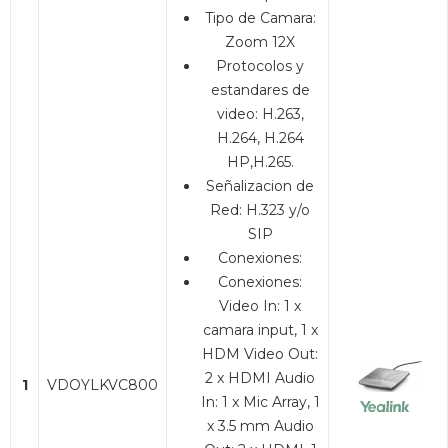
Tipo de Camara:
Zoom 12X
Protocolos y
estandares de
video: H.263,
H.264, H.264
HP,H.265.
Señalizacion de
Red: H.323 y/o
SIP
Conexiones:
Conexiones:
Video In: 1 x
camara input, 1 x
HDM Video Out:
2 x HDMI Audio
1
VDOYLKVC800
In: 1 x Mic Array, 1
x 3.5 mm Audio