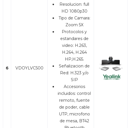
Resolucion: full
HD 1080p30
Tipo de Camara:
Zoom 5X
Protocolos y
estandares de
video: H.263,
H.264, H.264
HP,H.265.
Señalizacion de
6
VDOYLVC500
Red: H.323 y/o
SIP
Accesorios
incluidos: control
remoto, fuente
de poder, cable
UTP, microfono
de mesa, BT42
Bluetooth