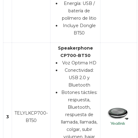
Energía: USB /
batería de
polímero de litio
Incluye Dongle
BT50
Speakerphone
CP700-BT50
Voz Optima HD
Conectividad:
USB 2.0 y
Bluetooth
Botones táctiles:
respuesta,
Bluetooth,
TELYLKCP700-
respuesta de
3
BT50
llamada, llamada,
colgar, subir
volumen, bajar